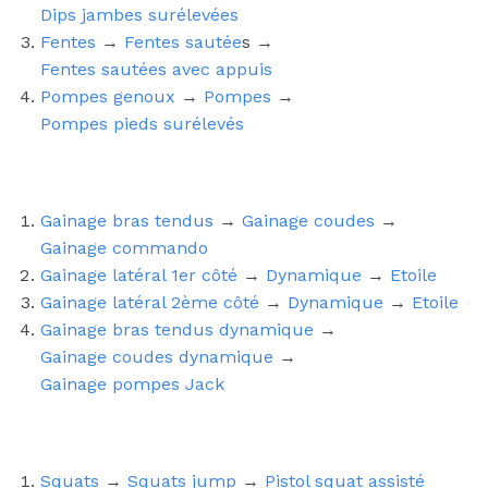
Dips jambes surélevées
Fentes
→
Fentes sautée
s →
Fentes sautées avec appuis
Pompes genoux
→
Pompes
→
Pompes pieds surélevés
Gainage bras tendus
→
Gainage coudes
→
Gainage commando
Gainage latéral 1er côté
→
Dynamique
→
Etoile
Gainage latéral 2ème côté
→
Dynamique
→
Etoile
Gainage bras tendus dynamique
→
Gainage coudes dynamique
→
Gainage pompes Jack
Squats
→
Squats jump
→
Pistol squat assisté