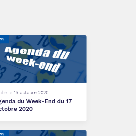
WS
blié le
15 octobre 2020
genda du Week-End du 17
ctobre 2020
WS