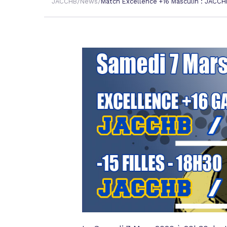
/
/
JACCHB
News
Match Excellence +16 Masculin : JACCH