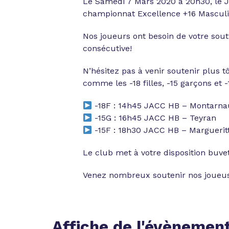
Le Samedi 7 Mars 2020 à 20h30, le 
championnat Excellence +16 Mascul
Nos joueurs ont besoin de votre sou
consécutive!
N’hésitez pas à venir soutenir plus t
comme les -18 filles, -15 garçons et -1
-18F : 14h45 JACC HB – Montarn
-15G : 16h45 JACC HB – Teyran
-15F : 18h30 JACC HB – Marguerit
Le club met à votre disposition buvet
Venez nombreux soutenir nos joueuse
Affiche de l'évènemen