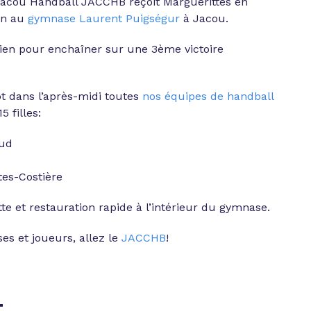
Jacou Handball JACCHB reçoit Marguerittes en
in au
gymnase Laurent Puigségur
à Jacou.
tien pour enchaîner sur une 3ème victoire
ôt dans l’après-midi toutes
nos équipes de handball
5 filles:
aud
tes-Costière
te et restauration rapide à l’intérieur du gymnase.
s et joueurs, allez le
JACCHB
!
t