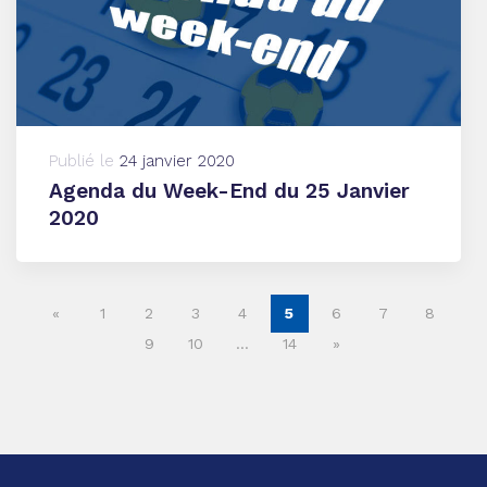
Publié le
24 janvier 2020
Agenda du Week-End du 25 Janvier
2020
«
1
2
3
4
5
6
7
8
9
10
…
14
»